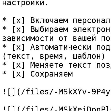
настройки.

* [x] Включаем персонал
* [x] Выбираем электрон
зависимости от вашей по
* [x] Автоматически под
(текст, время, шаблон)

* [x] Меняете текст поз
* [x] Сохраняем

![](/files/-MSkXYv-9P4y
![](/files/-MSkXejDonPl